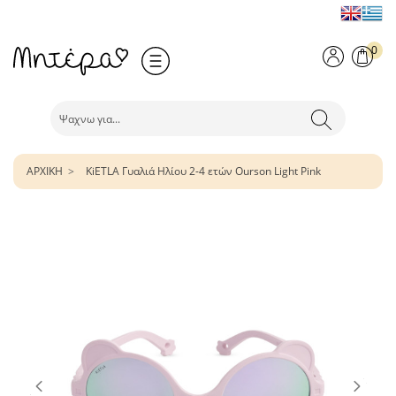
0
ΑΡΧΙΚΗ
KiETLA Γυαλιά Ηλίου 2-4 ετών Ourson Light Pink