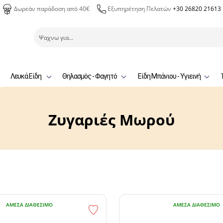
Δωρεάν παράδοση από 40€
Εξυπηρέτηση Πελατών
+30 26820 21613
Λευκά Είδη
Θηλασμός - Φαγητό
Είδη Μπάνιου - Υγιεινή
Ζυγαριές Μωρού
ΆΜΕΣΑ ΔΙΑΘΈΣΙΜΟ
ΆΜΕΣΑ ΔΙΑΘΈΣΙΜΟ