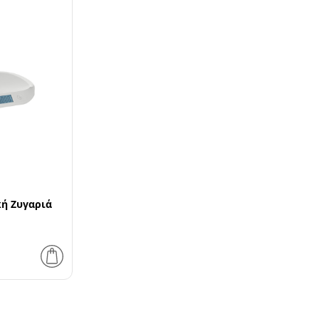
κή Ζυγαριά