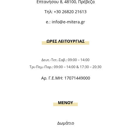
Επτανήσου 8, 48100, Πρέβεζα
Τηλ:
+30 26820 21613
e.:
info@e-mitera.gr
ΩΡΕΣ ΛΕΙΤΟΥΡΓΙΑΣ
Δευτ.-Τετ.-Σαβ.: 09:00 – 14:00
Τρι-Πεμ.-Παρ.: 09:00 – 14:00 & 17:30 – 20:30
Αρ. Γ.Ε.ΜΗ: 17071449000
MENOY
Δωμάτιο