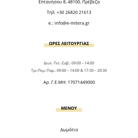
Επτανήσου 8, 48100, Πρέβεζα
Τηλ:
+30 26820 21613
e.:
info@e-mitera.gr
ΩΡΕΣ ΛΕΙΤΟΥΡΓΙΑΣ
Δευτ.-Τετ.-Σαβ.: 09:00 – 14:00
Τρι-Πεμ.-Παρ.: 09:00 – 14:00 & 17:30 – 20:30
Αρ. Γ.Ε.ΜΗ: 17071449000
MENOY
Δωμάτιο