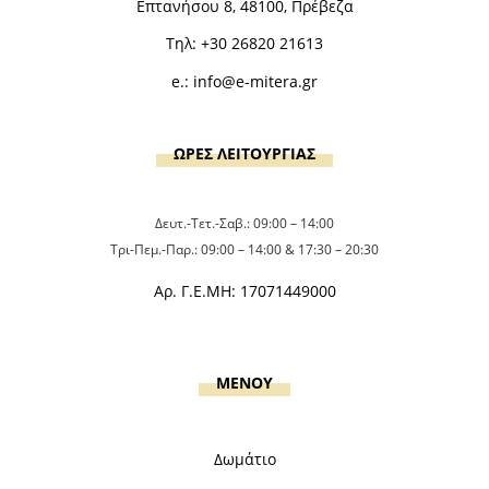
Επτανήσου 8, 48100, Πρέβεζα
Τηλ:
+30 26820 21613
e.:
info@e-mitera.gr
ΩΡΕΣ ΛΕΙΤΟΥΡΓΙΑΣ
Δευτ.-Τετ.-Σαβ.: 09:00 – 14:00
Τρι-Πεμ.-Παρ.: 09:00 – 14:00 & 17:30 – 20:30
Αρ. Γ.Ε.ΜΗ: 17071449000
MENOY
Δωμάτιο