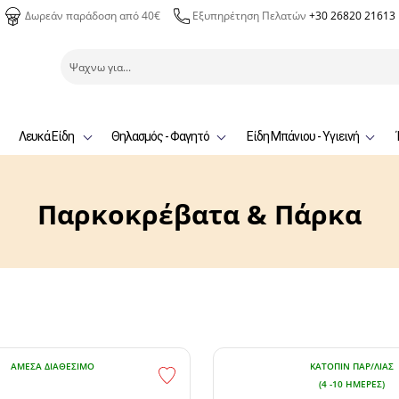
Δωρεάν παράδοση από 40€
Εξυπηρέτηση Πελατών
+30 26820 21613
Λευκά Είδη
Θηλασμός - Φαγητό
Είδη Μπάνιου - Υγιεινή
Παρκοκρέβατα & Πάρκα
ΆΜΕΣΑ ΔΙΑΘΈΣΙΜΟ
ΚΑΤΌΠΙΝ ΠΑΡ/ΛΊΑΣ
(4 -10 ΗΜΈΡΕΣ)