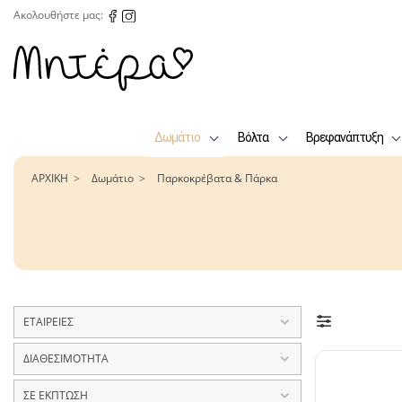
Ακολουθήστε μας:
Δωμάτιο
Βόλτα
Βρεφανάπτυξη
ΑΡΧΙΚΗ
Δωμάτιο
Παρκοκρέβατα & Πάρκα
ΕΤΑΙΡΕΙΕΣ
Baby Adventure
6
ΔΙΑΘΕΣΙΜΟΤΗΤΑ
Bebe Stars
4
Άμεσα Διαθέσιμο
12
ΣΕ ΕΚΠΤΩΣΗ