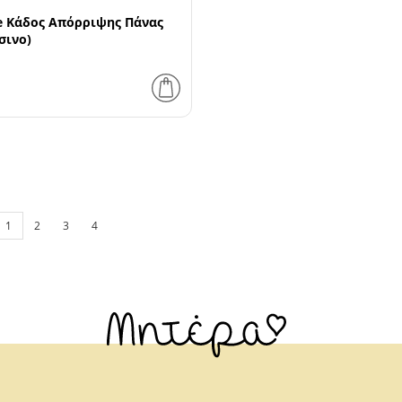
e Κάδος Απόρριψης Πάνας
σινο)
1
2
3
4