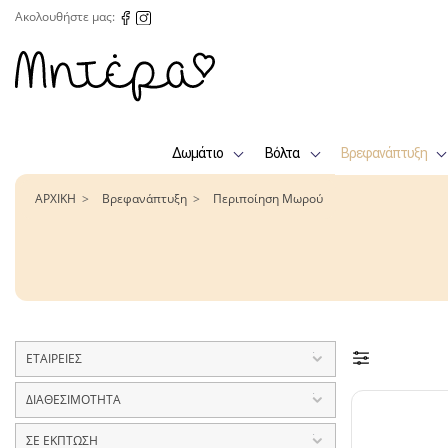
Ακολουθήστε μας:
Δωμάτιο
Βόλτα
Βρεφανάπτυξη
ΑΡΧΙΚΗ
Βρεφανάπτυξη
Περιποίηση Μωρού
ΕΤΑΙΡΕΙΕΣ
Akuku
2
ΔΙΑΘΕΣΙΜΟΤΗΤΑ
Angelcare
2
Άμεσα Διαθέσιμο
26
ΣΕ ΕΚΠΤΩΣΗ