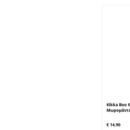
Kikka Boo 
Μωρομάντη
€ 14,90