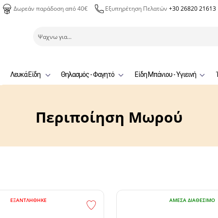
Δωρεάν παράδοση από 40€
Εξυπηρέτηση Πελατών
+30 26820 21613
Λευκά Είδη
Θηλασμός - Φαγητό
Είδη Μπάνιου - Υγιεινή
Περιποίηση Μωρού
ΕΞΑΝΤΛΉΘΗΚΕ
ΆΜΕΣΑ ΔΙΑΘΈΣΙΜΟ