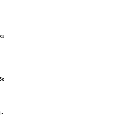
αι
δο
α
i-