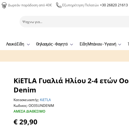
Δωρεάν παράδοση από 40€
Εξυπηρέτηση Πελατών
+30 26820 21613
Λευκά Είδη
Θηλασμός - Φαγητό
Είδη Μπάνιου - Υγιεινή
KiETLA Γυαλιά Ηλίου 2-4 ετών Oo
Denim
Κατασκευαστής:
KiETLA
Κωδικος: OO3SUNDENIM
ΆΜΕΣΑ ΔΙΑΘΈΣΙΜΟ
€ 29,90