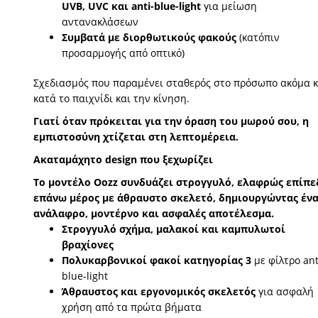
UVB, UVC και anti-blue-light
για μείωση
αντανακλάσεων
Συμβατά με διορθωτικούς φακούς
(κατόπιν
προσαρμογής από οπτικό)
Σχεδιασμός που παραμένει σταθερός στο πρόσωπο ακόμα κ
κατά το παιχνίδι και την κίνηση.
Γιατί όταν πρόκειται για την όραση του μωρού σου, η
εμπιστοσύνη χτίζεται στη λεπτομέρεια.
Ακαταμάχητο design που ξεχωρίζει
Το μοντέλο Oozz συνδυάζει στρογγυλό, ελαφρώς επίπε
επάνω μέρος με άθραυστο σκελετό, δημιουργώντας έν
ανάλαφρο, μοντέρνο και ασφαλές αποτέλεσμα.
Στρογγυλό σχήμα, μαλακοί και καμπυλωτοί
βραχίονες
Πολυκαρβονικοί φακοί κατηγορίας 3
με φίλτρο ant
blue-light
Άθραυστος και εργονομικός σκελετός
για ασφαλή
χρήση από τα πρώτα βήματα