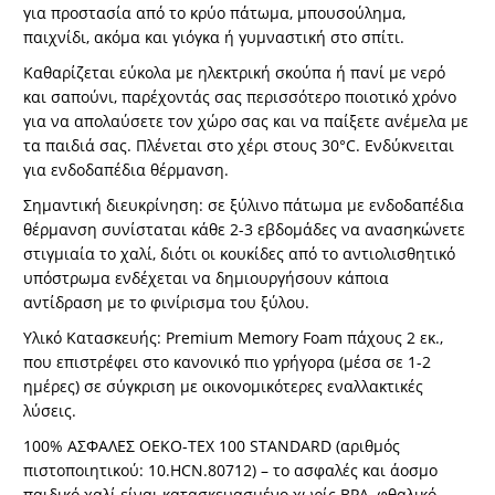
για προστασία από το κρύο πάτωμα, μπουσούλημα,
παιχνίδι, ακόμα και γιόγκα ή γυμναστική στο σπίτι.
Καθαρίζεται εύκολα με ηλεκτρική σκούπα ή πανί με νερό
και σαπούνι, παρέχοντάς σας περισσότερο ποιοτικό χρόνο
για να απολαύσετε τον χώρο σας και να παίξετε ανέμελα με
τα παιδιά σας. Πλένεται στο χέρι στους 30°C. Ενδύκνειται
για ενδοδαπέδια θέρμανση.
Σημαντική διευκρίνηση: σε ξύλινο πάτωμα με ενδοδαπέδια
θέρμανση συνίσταται κάθε 2-3 εβδομάδες να ανασηκώνετε
στιγμιαία το χαλί, διότι οι κουκίδες από το αντιολισθητικό
υπόστρωμα ενδέχεται να δημιουργήσουν κάποια
αντίδραση με το φινίρισμα του ξύλου.
Υλικό Κατασκευής: Premium Memory Foam πάχους 2 εκ.,
που επιστρέφει στο κανονικό πιο γρήγορα (μέσα σε 1-2
ημέρες) σε σύγκριση με οικονομικότερες εναλλακτικές
λύσεις.
100% ΑΣΦΑΛΕΣ OEKO-TEX 100 STANDARD (αριθμός
πιστοποιητικού: 10.HCN.80712) – το ασφαλές και άοσμο
παιδικό χαλί είναι κατασκευασμένο χωρίς BPA, φθαλικό,