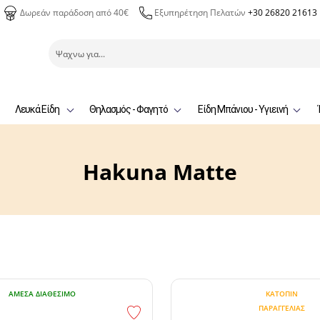
Δωρεάν παράδοση από 40€
Εξυπηρέτηση Πελατών
+30 26820 21613
Λευκά Είδη
Θηλασμός - Φαγητό
Είδη Μπάνιου - Υγιεινή
Hakuna Matte
ΆΜΕΣΑ ΔΙΑΘΈΣΙΜΟ
ΚΑΤΌΠΙΝ
ΠΑΡΑΓΓΕΛΊΑΣ