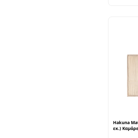
Hakuna Matt
εκ.) Καμάρ