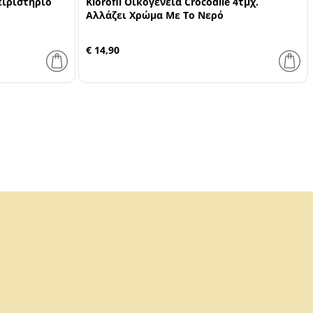
ειριστήριο
Klorofil Οικογένεια Crocodile 4τμχ.
Αλλάζει Χρώμα Με Το Νερό
€ 14,90