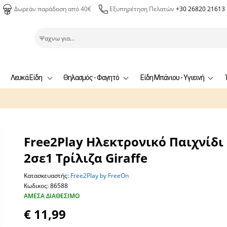
Δωρεάν παράδοση από 40€
Εξυπηρέτηση Πελατών
+30 26820 21613
Λευκά Είδη
Θηλασμός - Φαγητό
Είδη Μπάνιου - Υγιεινή
Free2Play Ηλεκτρονικό Παιχνίδι
2σε1 Τρίλιζα Giraffe
Κατασκευαστής:
Free2Play by FreeOn
Κωδικος: 86588
ΆΜΕΣΑ ΔΙΑΘΈΣΙΜΟ
€ 11,99