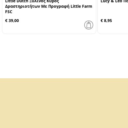
Little Dutch Ξύλινος Κύβος
Lucy & Leo Π
Δραστηριοτήτων Με Προγραφή Little Farm
FSC
€ 39,00
€ 8,95