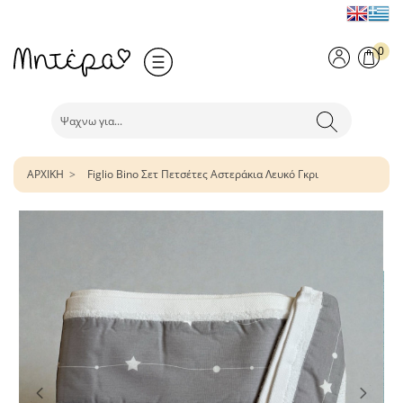
0
ΑΡΧΙΚΗ
Figlio Bino Σετ Πετσέτες Αστεράκια Λευκό Γκρι