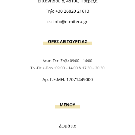
Επτανήσου 8, 48100, Πρέβεζα
Τηλ:
+30 26820 21613
e.:
info@e-mitera.gr
ΩΡΕΣ ΛΕΙΤΟΥΡΓΙΑΣ
Δευτ.-Τετ.-Σαβ.: 09:00 – 14:00
Τρι-Πεμ.-Παρ.: 09:00 – 14:00 & 17:30 – 20:30
Αρ. Γ.Ε.ΜΗ: 17071449000
MENOY
Δωμάτιο