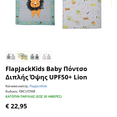
FlapJackKids Baby Πόντσο
Διπλής Όψης UPF50+ Lion
Κατασκευαστής:
FlapJackKids
Κωδικος: FJKCU556B
ΚΑΤΌΠΙΝ ΠΑΡ/ΛΊΑΣ (ΕΏΣ 30 ΗΜΈΡΕΣ)
€ 22,95