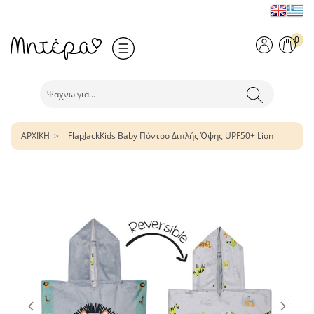
0
ΑΡΧΙΚΗ
FlapJackKids Baby Πόντσο Διπλής Όψης UPF50+ Lion