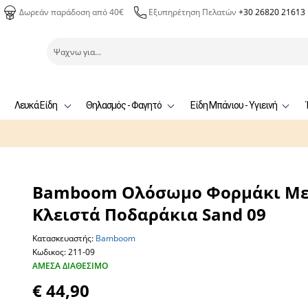
Δωρεάν παράδοση από 40€
Εξυπηρέτηση Πελατών
+30 26820 21613
Λευκά Είδη
Θηλασμός - Φαγητό
Είδη Μπάνιου - Υγιεινή
Bamboom Ολόσωμο Φορμάκι Μ
Κλειστά Ποδαράκια Sand 09
Κατασκευαστής:
Bamboom
Κωδικος: 211-09
ΆΜΕΣΑ ΔΙΑΘΈΣΙΜΟ
€ 44,90