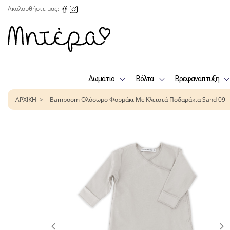
Ακολουθήστε μας:
Δωμάτιο
Βόλτα
Βρεφανάπτυξη
ΑΡΧΙΚΗ
Bamboom Ολόσωμο Φορμάκι Με Κλειστά Ποδαράκια Sand 09