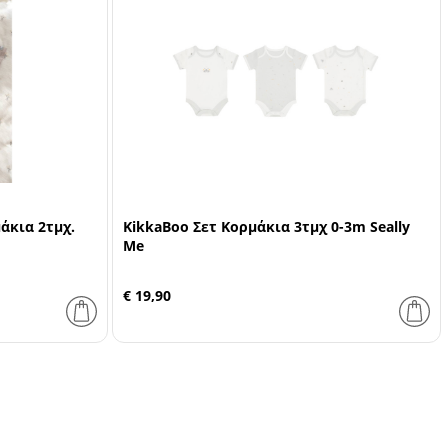
κια 2τμχ.
KikkaBoo Σετ Κορμάκια 3τμχ 0-3m Seally
Me
€ 19,90