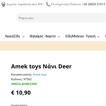
Δωρεάν παράδοση από 40€
Εξυπηρέτηση Πελατών
+30 26820 21613
Λευκά Είδη
Θηλασμός - Φαγητό
Είδη Μπάνιου - Υγιεινή
Amek toys Νάνι Deer
Κατασκευαστής:
Amek toys
Κωδικος: 97562
ΆΜΕΣΑ ΔΙΑΘΈΣΙΜΟ
€ 10,90
ΠΟΣΟΤΗΤΑ: