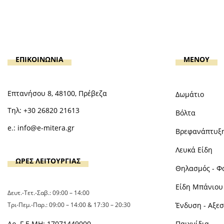
ΕΠΙΚΟΙΝΩΝΙΑ
MENOY
Επτανήσου 8, 48100, Πρέβεζα
Δωμάτιο
Τηλ:
+30 26820 21613
Βόλτα
e.:
info@e-mitera.gr
Βρεφανάπτυξ
Λευκά Είδη
ΩΡΕΣ ΛΕΙΤΟΥΡΓΙΑΣ
Θηλασμός - Φ
Είδη Μπάνιου 
Δευτ.-Τετ.-Σαβ.: 09:00 – 14:00
Τρι-Πεμ.-Παρ.: 09:00 – 14:00 & 17:30 – 20:30
Ένδυση - Αξε
Αρ. Γ.Ε.ΜΗ: 17071449000
Παιχνίδια