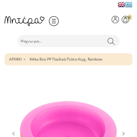
0
ΑΡΧΙΚΗ
Kikka Boo PP Παιδικά Πιάτα 4τμχ. Rainbow