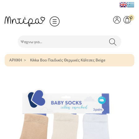
0
ΑΡΧΙΚΗ
Kikka Boo Παιδικές Θερμικές Κάλτσες Beige