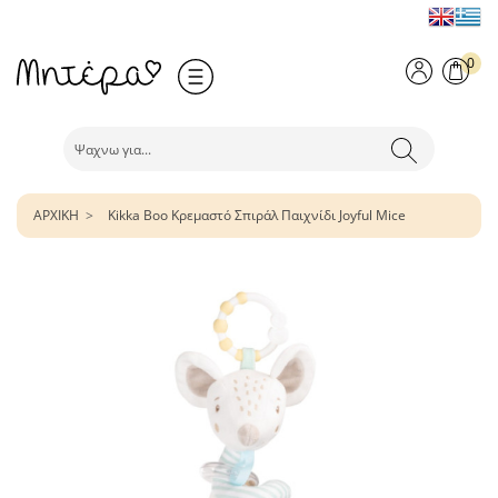
0
ΑΡΧΙΚΗ
Kikka Boo Κρεμαστό Σπιράλ Παιχνίδι Joyful Mice