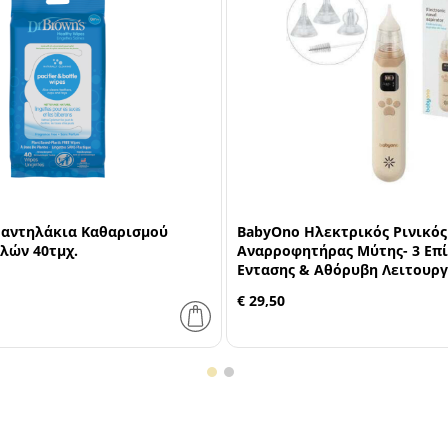
Μαντηλάκια Καθαρισμού
BabyOno Ηλεκτρικός Ρινικός
λών 40τμχ.
Αναρροφητήρας Μύτης- 3 Επ
Εντασης & Αθόρυβη Λειτουρ
€ 29,50