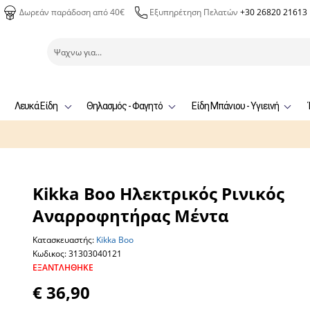
Δωρεάν παράδοση από 40€
Εξυπηρέτηση Πελατών
+30 26820 21613
Λευκά Είδη
Θηλασμός - Φαγητό
Είδη Μπάνιου - Υγιεινή
Kikka Boo Ηλεκτρικός Ρινικός
Αναρροφητήρας Μέντα
Κατασκευαστής:
Kikka Boo
Κωδικος: 31303040121
ΕΞΑΝΤΛΉΘΗΚΕ
€ 36,90