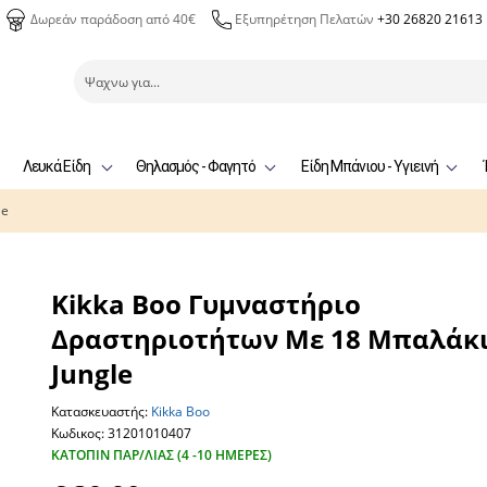
Δωρεάν παράδοση από 40€
Εξυπηρέτηση Πελατών
+30 26820 21613
Λευκά Είδη
Θηλασμός - Φαγητό
Είδη Μπάνιου - Υγιεινή
le
Kikka Boo Γυμναστήριο
Δραστηριοτήτων Με 18 Μπαλάκ
Jungle
Κατασκευαστής:
Kikka Boo
Κωδικος: 31201010407
ΚΑΤΌΠΙΝ ΠΑΡ/ΛΊΑΣ (4 -10 ΗΜΈΡΕΣ)