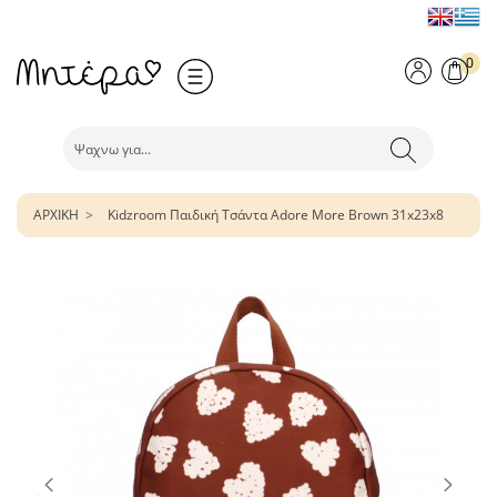
0
ΑΡΧΙΚΗ
Kidzroom Παιδική Τσάντα Adore More Brown 31x23x8