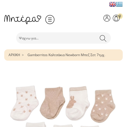
0
ΑΡΧΙΚΗ
Gamberritos Καλτσάκια Newborn Μπεζ Σετ 7τμχ.