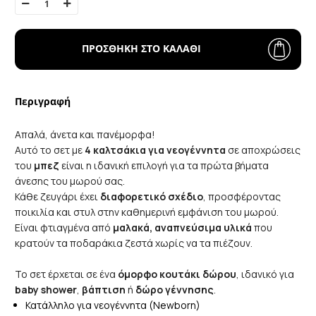
ΠΡΟΣΘΗΚΗ ΣΤΟ ΚΑΛΑΘΙ
Περιγραφή
Απαλά, άνετα και πανέμορφα!
Αυτό το σετ με
4 καλτσάκια για νεογέννητα
σε αποχρώσεις
του
μπεζ
είναι η ιδανική επιλογή για τα πρώτα βήματα
άνεσης του μωρού σας.
Κάθε ζευγάρι έχει
διαφορετικό σχέδιο
, προσφέροντας
ποικιλία και στυλ στην καθημερινή εμφάνιση του μωρού.
Είναι φτιαγμένα από
μαλακά, αναπνεύσιμα υλικά
που
κρατούν τα ποδαράκια ζεστά χωρίς να τα πιέζουν.
Το σετ έρχεται σε ένα
όμορφο κουτάκι δώρου
, ιδανικό για
baby shower
,
βάπτιση
ή
δώρο γέννησης
.
Κατάλληλο για νεογέννητα (Newborn)