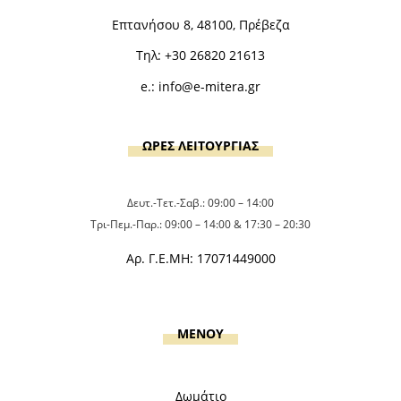
Επτανήσου 8, 48100, Πρέβεζα
Τηλ:
+30 26820 21613
e.:
info@e-mitera.gr
ΩΡΕΣ ΛΕΙΤΟΥΡΓΙΑΣ
Δευτ.-Τετ.-Σαβ.: 09:00 – 14:00
Τρι-Πεμ.-Παρ.: 09:00 – 14:00 & 17:30 – 20:30
Αρ. Γ.Ε.ΜΗ: 17071449000
MENOY
Δωμάτιο