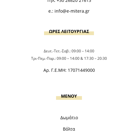
Τηλ:
+30 26820 21613
e.:
info@e-mitera.gr
ΩΡΕΣ ΛΕΙΤΟΥΡΓΙΑΣ
Δευτ.-Τετ.-Σαβ.: 09:00 – 14:00
Τρι-Πεμ.-Παρ.: 09:00 – 14:00 & 17:30 – 20:30
Αρ. Γ.Ε.ΜΗ: 17071449000
MENOY
Δωμάτιο
Βόλτα