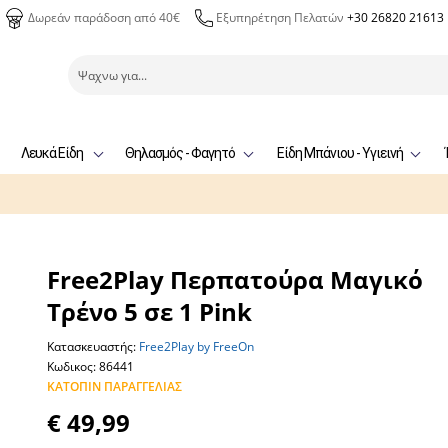
Δωρεάν παράδοση από 40€
Εξυπηρέτηση Πελατών
+30 26820 21613
Λευκά Είδη
Θηλασμός - Φαγητό
Είδη Μπάνιου - Υγιεινή
Free2Play Περπατούρα Μαγικό
Τρένο 5 σε 1 Pink
Κατασκευαστής:
Free2Play by FreeOn
Κωδικος: 86441
ΚΑΤΌΠΙΝ ΠΑΡΑΓΓΕΛΊΑΣ
€ 49,99