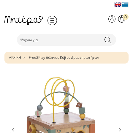
0
ΑΡΧΙΚΗ
Free2Play Ξύλινος Κύβος Δραστηριοτήτων