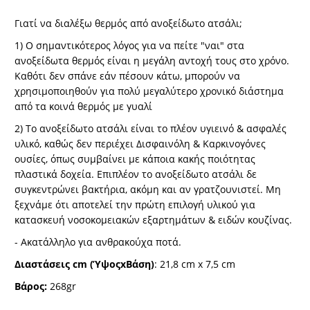
Γιατί να διαλέξω θερμός από ανοξείδωτο ατσάλι;
1) O σημαντικότερος λόγος για να πείτε "ναι" στα
ανοξείδωτα θερμός είναι η μεγάλη αντοχή τους στο χρόνο.
Καθότι δεν σπάνε εάν πέσουν κάτω, μπορούν να
χρησιμοποιηθούν για πολύ μεγαλύτερο χρονικό διάστημα
από τα κοινά θερμός με γυαλί
2) Το ανοξείδωτο ατσάλι είναι το πλέον υγιεινό & ασφαλές
υλικό, καθώς δεν περιέχει Δισφαινόλη & Καρκινογόνες
ουσίες, όπως συμβαίνει με κάποια κακής ποιότητας
πλαστικά δοχεία. Επιπλέον το ανοξείδωτο ατσάλι δε
συγκεντρώνει βακτήρια, ακόμη και αν γρατζουνιστεί. Μη
ξεχνάμε ότι αποτελεί την πρώτη επιλογή υλικού για
κατασκευή νοσοκομειακών εξαρτημάτων & ειδών κουζίνας.
- Ακατάλληλο για ανθρακούχα ποτά.
Διαστάσεις cm (ΎψοςxΒάση)
: 21,8 cm x 7,5 cm
Βάρος:
268gr