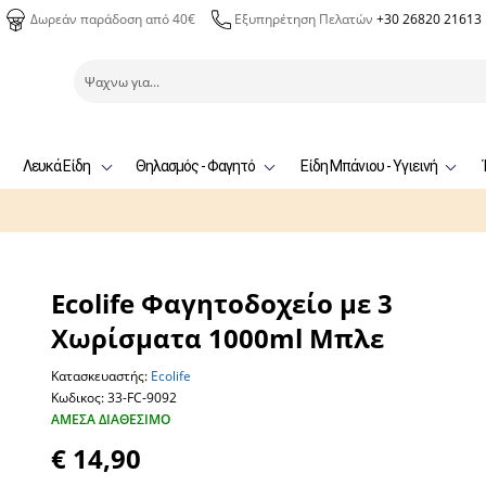
Δωρεάν παράδοση από 40€
Εξυπηρέτηση Πελατών
+30 26820 21613
Λευκά Είδη
Θηλασμός - Φαγητό
Είδη Μπάνιου - Υγιεινή
Ecolife Φαγητοδοχείο με 3
Χωρίσματα 1000ml Μπλε
Κατασκευαστής:
Ecolife
Κωδικος: 33-FC-9092
ΆΜΕΣΑ ΔΙΑΘΈΣΙΜΟ
€ 14,90