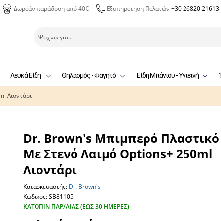
Δωρεάν παράδοση από 40€
Εξυπηρέτηση Πελατών
+30 26820 21613
Λευκά Είδη
Θηλασμός - Φαγητό
Είδη Μπάνιου - Υγιεινή
ml Λιοντάρι
Dr. Brown's Μπιμπερό Πλαστικό
Με Στενό Λαιμό Options+ 250ml
Λιοντάρι
Κατασκευαστής:
Dr. Brown's
Κωδικος: SB81105
ΚΑΤΌΠΙΝ ΠΑΡ/ΛΊΑΣ (ΕΏΣ 30 ΗΜΈΡΕΣ)