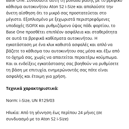
Base One: Συνδυάστε αυτή τη μονάδα βάσης με το βρεφικό
κάθισμα αυτοκινήτου Aton S2 i-Size και απολαύστε την
άνετη αίσθηση ότι το μικρό σας προστατεύεται στο
μέγιστο. Εξοπλισμένο με ξεχωριστά περιστρεφόμενες
υποδοχές ISOFIX και ρυθμιζόμενο ύψος πόδι φορτίου, το
Base One προσθέτει επιπλέον ασφάλεια και σταθερότητα
σε αυτά τα βρεφικά καθίσματα αυτοκινήτου. Η
εγκατάσταση με ένα κλικ καθιστά ασφαλές και απλό να
βάζετε το κάθισμα του αυτοκινήτου σας μέσα και έξω από
το όχημά σας, χωρίς να απαιτείται περαιτέρω κούμπωμα.
Και οι ενδείξεις εγκατάστασης σας βοηθούν να ρυθμίσετε
τη βάση με επιτυχία, ενημερώνοντάς σας πότε είναι
ασφαλής και έτοιμη για χρήση.
Τεχνικά χαρακτηριστικά:
Norm: i-Size, UN R129/03
Ηλικία: Από τη γέννηση έως περίπου 24 μήνες (σε
συνδυασμό με το Aton S2 i-Size)