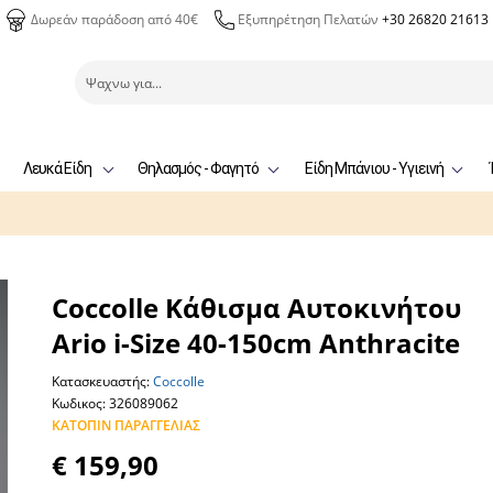
Δωρεάν παράδοση από 40€
Εξυπηρέτηση Πελατών
+30 26820 21613
Λευκά Είδη
Θηλασμός - Φαγητό
Είδη Μπάνιου - Υγιεινή
Coccolle Κάθισμα Αυτοκινήτου
Ario i-Size 40-150cm Anthracite
Κατασκευαστής:
Coccolle
Κωδικος: 326089062
ΚΑΤΌΠΙΝ ΠΑΡΑΓΓΕΛΊΑΣ
€ 159,90