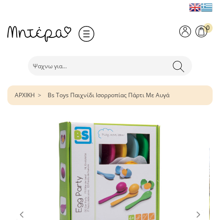
0
ΑΡΧΙΚΗ
Bs Toys Παιχνίδι Ισορροπίας Πάρτι Με Αυγά