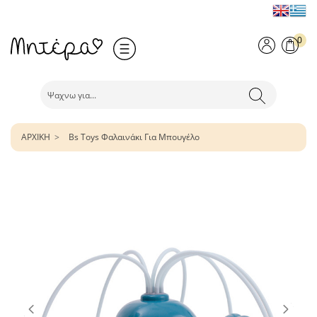
0
ΑΡΧΙΚΗ
Bs Toys Φαλαινάκι Για Μπουγέλο