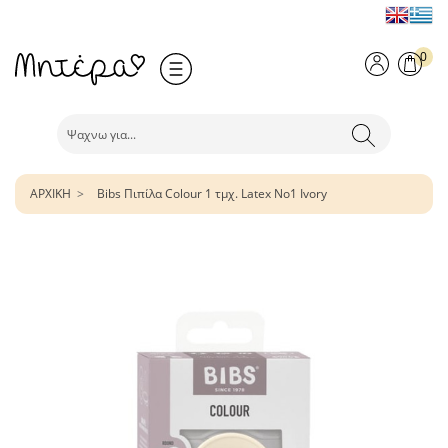
0
ΑΡΧΙΚΗ
Bibs Πιπίλα Colour 1 τμχ. Latex No1 Ivory