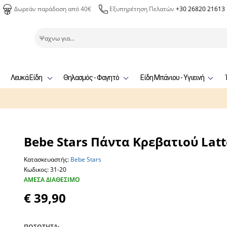
Δωρεάν παράδοση από 40€
Εξυπηρέτηση Πελατών
+30 26820 21613
Λευκά Είδη
Θηλασμός - Φαγητό
Είδη Μπάνιου - Υγιεινή
Bebe Stars Πάντα Κρεβατιού Latt
Κατασκευαστής:
Bebe Stars
Κωδικος: 31-20
ΆΜΕΣΑ ΔΙΑΘΈΣΙΜΟ
€ 39,90
ΠΟΣΟΤΗΤΑ: