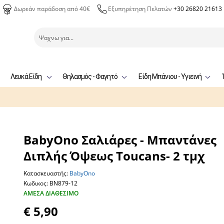
Δωρεάν παράδοση από 40€
Εξυπηρέτηση Πελατών
+30 26820 21613
Λευκά Είδη
Θηλασμός - Φαγητό
Είδη Μπάνιου - Υγιεινή
BabyOno Σαλιάρες - Μπαντάνες
Διπλής Όψεως Toucans- 2 τμχ
Κατασκευαστής:
BabyOno
Κωδικος: BN879-12
ΆΜΕΣΑ ΔΙΑΘΈΣΙΜΟ
€ 5,90