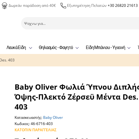
Δωρεάν παράδοση από 40€
Εξυπηρέτηση Πελατών
+30 26820 21613
Λευκά Είδη
Θηλασμός - Φαγητό
Είδη Μπάνιου - Υγιεινή
Des. 403
Baby Oliver Φωλιά Ύπνου Διπλή
Όψης-Πλεκτό Ζέρσεϋ Μέντα Des.
403
Κατασκευαστής:
Baby Oliver
Κωδικος: 46-6716-403
ΚΑΤΌΠΙΝ ΠΑΡΑΓΓΕΛΊΑΣ