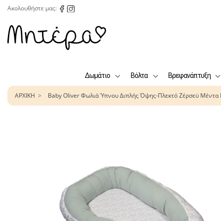
Ακολουθήστε μας:
Δωμάτιο
Βόλτα
Βρεφανάπτυξη
ΑΡΧΙΚΗ
Baby Oliver Φωλιά Ύπνου Διπλής Όψης-Πλεκτό Ζέρσεϋ Μέντα 