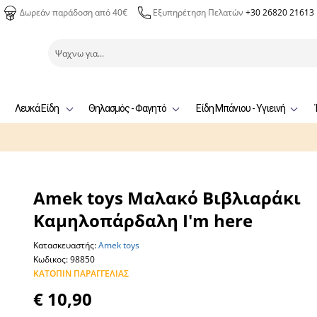
Δωρεάν παράδοση από 40€
Εξυπηρέτηση Πελατών
+30 26820 21613
Λευκά Είδη
Θηλασμός - Φαγητό
Είδη Μπάνιου - Υγιεινή
Amek toys Μαλακό Βιβλιαράκι
Καμηλοπάρδαλη I'm here
Κατασκευαστής:
Amek toys
Κωδικος: 98850
ΚΑΤΌΠΙΝ ΠΑΡΑΓΓΕΛΊΑΣ
€ 10,90