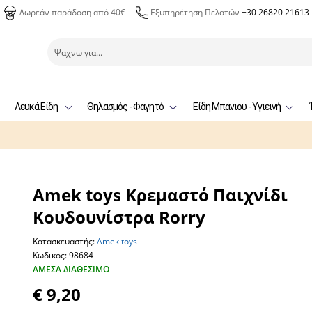
Δωρεάν παράδοση από 40€
Εξυπηρέτηση Πελατών
+30 26820 21613
Λευκά Είδη
Θηλασμός - Φαγητό
Είδη Μπάνιου - Υγιεινή
Amek toys Κρεμαστό Παιχνίδι
Κουδουνίστρα Rorry
Κατασκευαστής:
Amek toys
Κωδικος: 98684
ΆΜΕΣΑ ΔΙΑΘΈΣΙΜΟ
€ 9,20